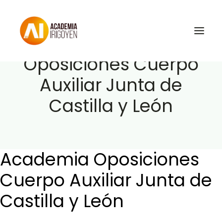
Academia
Oposiciones Cuerpo
Auxiliar Junta de
Oposiciones
Castilla y León
Libros
Trabaja con nosotros
Contacto
Academia Oposiciones
Preguntas Frecuentes
Cuerpo Auxiliar Junta de
Castilla y León
BuscaOpos 🔎
Aula virtual