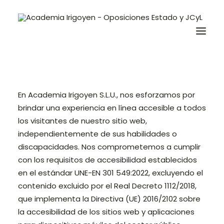
DECLARACIÓN DE
ACCESIBILIDAD
Oposiciones
En Academia Irigoyen S.L.U., nos esforzamos por
Libros
brindar una experiencia en línea accesible a todos
los visitantes de nuestro sitio web,
Trabaja con nosotros
independientemente de sus habilidades o
Contacto
discapacidades. Nos comprometemos a cumplir
con los requisitos de accesibilidad establecidos
Preguntas Frecuentes
en el estándar UNE-EN 301 549:2022, excluyendo el
contenido excluido por el Real Decreto 1112/2018,
BuscaOpos 🔎
que implementa la Directiva (UE) 2016/2102 sobre
la accesibilidad de los sitios web y aplicaciones
Aula virtual