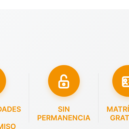
DADES
SIN
MATR
PERMANENCIA
GRAT
MISO