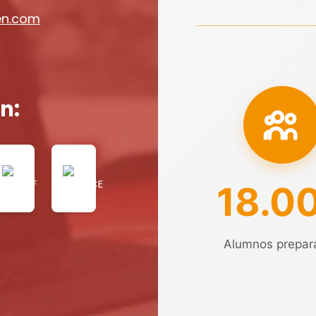
en.com
n:
18.0
Alumnos prepar