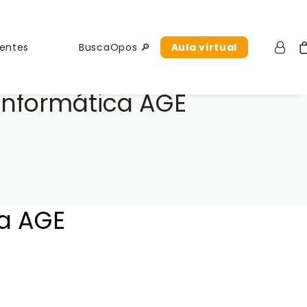
uentes
BuscaOpos 🔎
Aula virtual
 Informática AGE
ca AGE