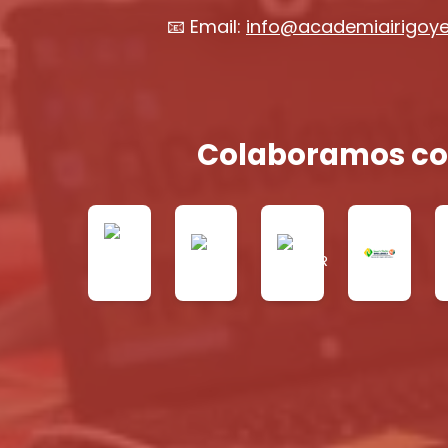
📧 Email:
info@academiairigoy
Colaboramos co