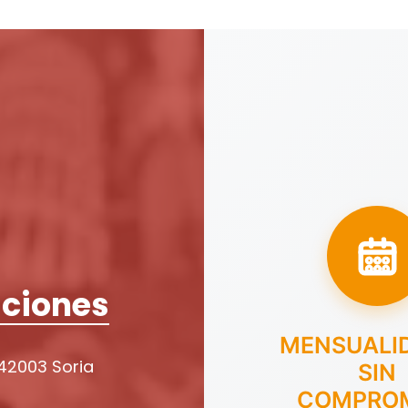
ciones
MENSUALI
 42003 Soria
SIN
COMPRO