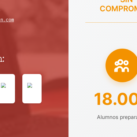
COMPRO
8
en.com
:
18.0
Alumnos prepar