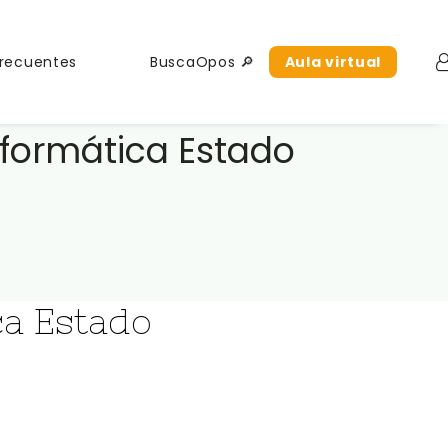
Frecuentes
BuscaOpos 🔎
Aula virtual
nformática Estado
ca Estado