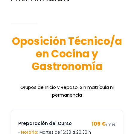
Oposición Técnico/a en
Login / Register
Cocina y Gastronomía
Cart
Oposición Técnico/a
en Cocina y
Gastronomía
Grupos de Inicio y Repaso. Sin matrícula ni
permanencia
Preparación del Curso
109 €
/mes
•
Horario:
Martes de 16:30 a 20:30 h