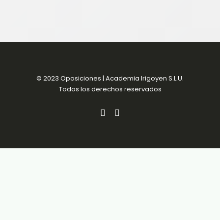
© 2023 Oposiciones | Academia Irigoyen S.L.U.
Todos los derechos reservados
Aviso Legal
Política de Privacidad
Política de Cookies
Condiciones de venta
Accesibilidad