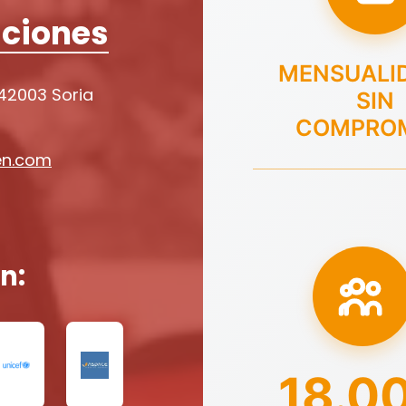
ciones
MENSUALI
 42003 Soria
SIN
COMPRO
en.com
n:
18.0