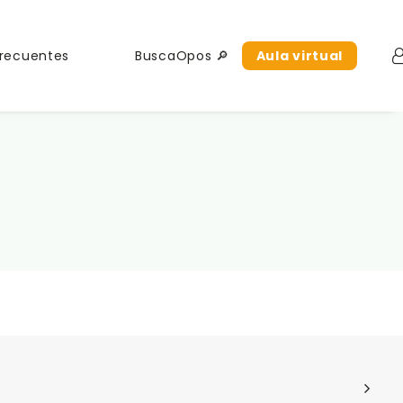
Frecuentes
BuscaOpos 🔎
Aula virtual