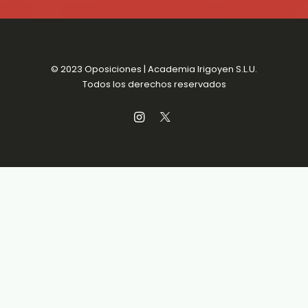
© 2023 Oposiciones | Academia Irigoyen S.L.U.
Todos los derechos reservados
Aviso Legal
MENSUALIDADES SIN
Política de Privacidad
COMPROMISO
Política de Cookies
Condiciones de venta
Accesibilidad