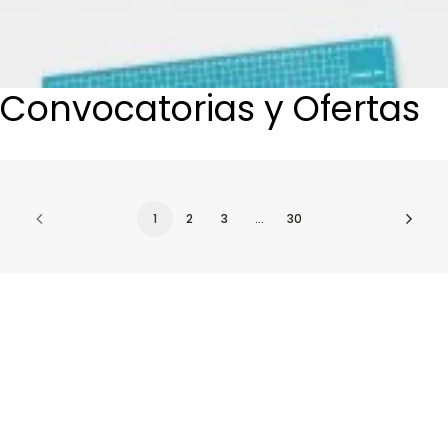
Login / Register
Cart
Convocatorias y Ofertas
1
2
3
…
30