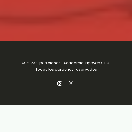
© 2023 Oposiciones | Academia Irigoyen S.L.U.
Todos los derechos reservados
Aviso Legal
MENSUALIDADES SIN
Política de Privacidad
COMPROMISO
Política de Cookies
Condiciones de venta