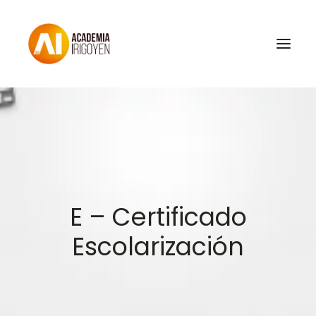
Oposiciones
Libros
Trabaja con nosotros
Contacto
E – Certificado
Preguntas Frecuentes
Escolarización
BuscaOpos 🔎
Aula virtual