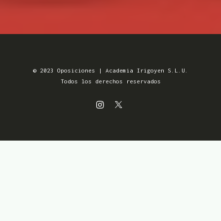
© 2023 Oposiciones | Academia Irigoyen S.L.U.
Todos los derechos reservados
Aviso Legal
MENSUALIDADES SIN
Política de Privacidad
COMPROMISO
Política de Cookies
Condiciones de venta
Accesibilidad