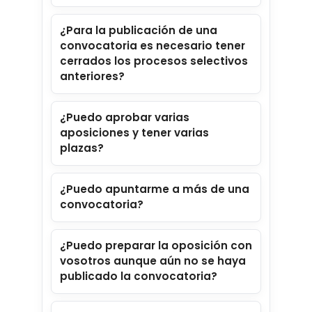
rendimiento: analiza tus
resultados y te muestra tu
¿Para la publicación de una
convocatoria es necesario tener
evolución.
cerrados los procesos selectivos
Acceso 24/7 desde cualquier
anteriores?
dispositivo.
Material actualizado
¿Puedo aprobar varias
constantemente, con vídeos,
aposiciones y tener varias
apuntes y test revisados por
BuscaOpos.
plazas?
nuestros docentes.
Foros y mensajería interna para
¿Puedo apuntarme a más de una
comunicarte con profesores y
convocatoria?
compañeros.
¿Puedo preparar la oposición con
Pinche Aquí
vosotros aunque aún no se haya
publicado la convocatoria?