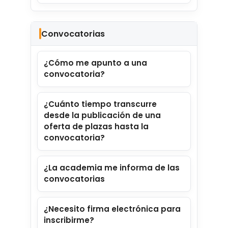
Convocatorias
¿Cómo me apunto a una
convocatoria?
¿Cuánto tiempo transcurre
desde la publicación de una
oferta de plazas hasta la
convocatoria?
Generador de test inteligente:
¿La academia me informa de las
crea test personalizados con
convocatorias
tus preguntas falladas, difíciles
o no vistas, para que mejores
¿Necesito firma electrónica para
justo donde lo necesitas.
inscribirme?
Seguimiento automático del