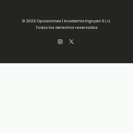
© 2023 Oposiciones | Academia Irigoyen S.L.U.
Todos los derechos reservados
Aviso Legal
MENSUALIDADES SIN
Política de Privacidad
COMPROMISO
Política de Cookies
Condiciones de venta
Accesibilidad