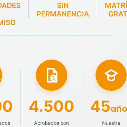
DADES
SIN
MATR
PERMANENCIA
GRAT
MISO
00
4.500
45
año
ados
Aprobados con
Nuestra