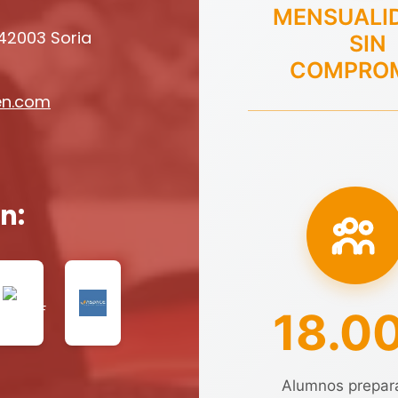
MENSUALI
 42003 Soria
SIN
COMPRO
en.com
n:
18.0
Alumnos prepar