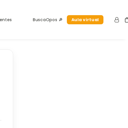
uentes
BuscaOpos 🔎
Aula virtual