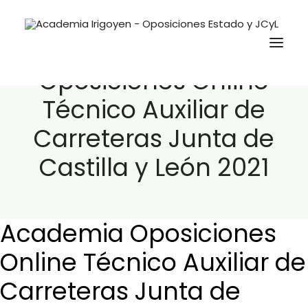
Academia
Oposiciones Online
Técnico Auxiliar de
Oposiciones
Carreteras Junta de
Libros
Castilla y León 2021
Trabaja con nosotros
Contacto
Preguntas Frecuentes
Academia Oposiciones
Online Técnico Auxiliar de
BuscaOpos 🔎
Carreteras Junta de
Aula virtual