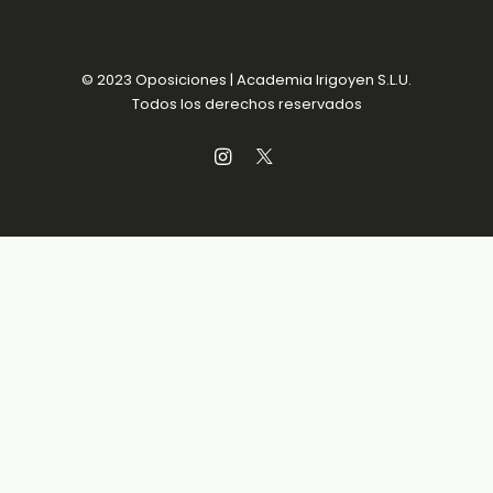
© 2023 Oposiciones | Academia Irigoyen S.L.U.
Todos los derechos reservados
Aviso Legal
Política de Privacidad
Política de Cookies
Condiciones de venta
Accesibilidad