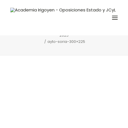
ayto-soria-300×225
Home
Convocatorias y Ofertas
Ayuntamiento de Soria – Oferta de Empleo Público
2025
ayto-soria-300×225
Oposiciones
Libros
Trabaja con nosotros
Contacto
Preguntas Frecuentes
BuscaOpos 🔎
Aula virtual