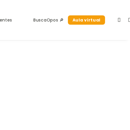
ria Auxiliar Administrativo San Esteban de Gormaz
descarga
uentes
BuscaOpos 🔎
Aula virtual