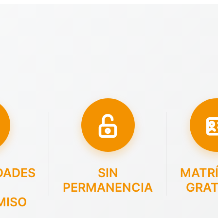
DADES
SIN
MATR
PERMANENCIA
GRAT
MISO