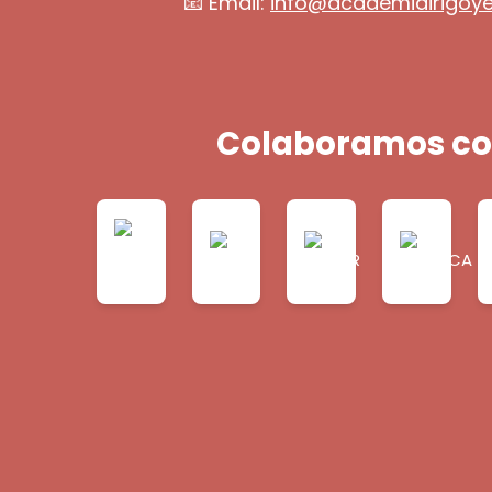
📧 Email:
info@academiairigoy
Colaboramos co