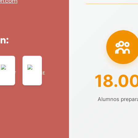
en.com
n:
18.0
Alumnos prepar