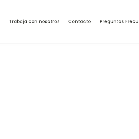
Home
Sin Categoria
Convocato
s
Trabaja con nosotros
Contacto
Preguntas Frec