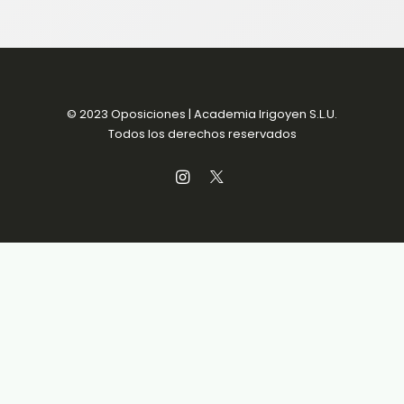
© 2023 Oposiciones | Academia Irigoyen S.L.U.
Todos los derechos reservados
Aviso Legal
Política de Privacidad
Política de Cookies
Condiciones de venta
Accesibilidad