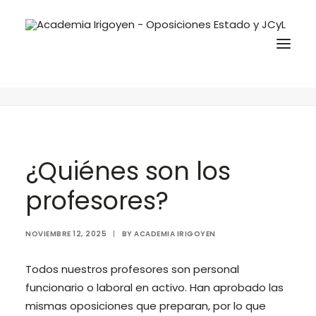
¿Quiénes son los profesores?
Home
Preguntas frecuentes
¿Quiénes son los profesores?
Oposiciones
Libros
¿Quiénes son los
Trabaja con nosotros
profesores?
Contacto
Preguntas Frecuentes
NOVIEMBRE 12, 2025
|
BY
ACADEMIA IRIGOYEN
Todos nuestros profesores son personal
BuscaOpos 🔎
funcionario o laboral en activo. Han aprobado las
Aula virtual
mismas oposiciones que preparan, por lo que