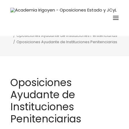
Oposiciones Ayudante de Instituciones
Penitenciarias
Home
Oposiciones
Oposiciones Ayudante de Instituciones Penitenciarias
Oposiciones Ayudante de Instituciones Penitenciarias
Oposiciones
Libros
Trabaja con nosotros
Oposiciones
Contacto
Ayudante de
Preguntas Frecuentes
Instituciones
BuscaOpos 🔎
Penitenciarias
Aula virtual