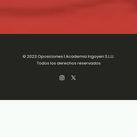
© 2023 Oposiciones | Academia Irigoyen S.L.U.
Todos los derechos reservados
Aviso Legal
MENSUALIDADES SIN
Política de Privacidad
COMPROMISO
Política de Cookies
Condiciones de venta
Accesibilidad