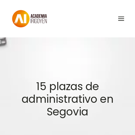
Oposiciones
Libros
Trabaja con nosotros
15 plazas de
Contacto
administrativo en
Preguntas Frecuentes
Segovia
BuscaOpos 🔎
Aula virtual