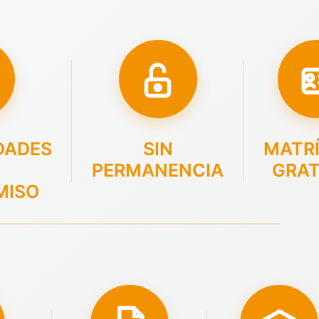
DADES
SIN
MATR
PERMANENCIA
GRAT
MISO