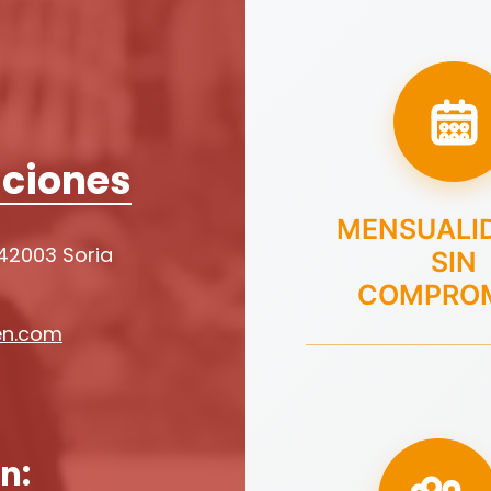
ciones
MENSUALI
 42003 Soria
SIN
COMPRO
en.com
n: