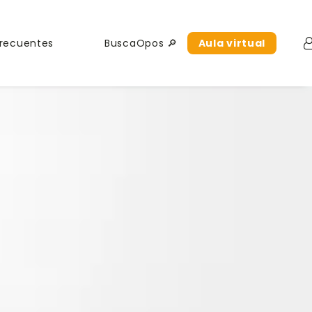
Frecuentes
BuscaOpos 🔎
Aula virtual