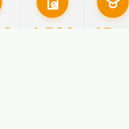
00
4.500
45
año
ados
Aprobados con
Nuestra
plaza
experiencia