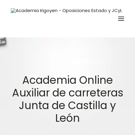
Oposiciones
Libros
Trabaja con nosotros
Academia Online
Contacto
Auxiliar de carreteras
Preguntas Frecuentes
Junta de Castilla y
León
BuscaOpos 🔎
Aula virtual