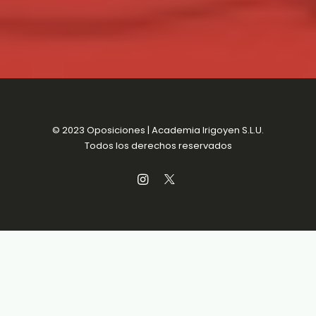
© 2023 Oposiciones | Academia Irigoyen S.L.U.
Todos los derechos reservados
Aviso Legal
MENSUALIDADES SIN
Política de Privacidad
COMPROMISO
Política de Cookies
Condiciones de venta
Accesibilidad