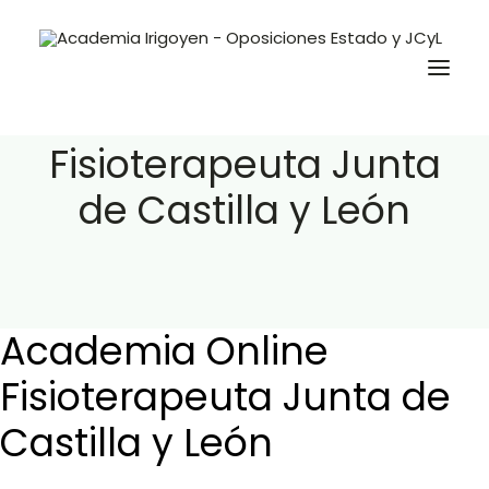
Academia Online
Fisioterapeuta Junta
de Castilla y León
Oposiciones
Libros
Trabaja con nosotros
Contacto
Academia Online
Preguntas Frecuentes
Fisioterapeuta Junta de
Castilla y León
BuscaOpos 🔎
Aula virtual