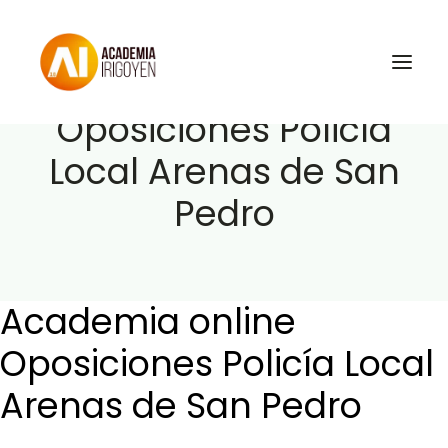
Academia online
Oposiciones Policía
Local Arenas de San
Oposiciones
Pedro
Libros
Trabaja con nosotros
Contacto
Academia online
Preguntas Frecuentes
Oposiciones Policía Local
Arenas de San Pedro
BuscaOpos 🔎
Aula virtual