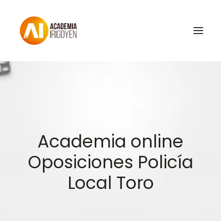
Oposiciones
Libros
Trabaja con nosotros
Academia online
Contacto
Oposiciones Policía
Preguntas Frecuentes
Local Toro
BuscaOpos 🔎
Aula virtual