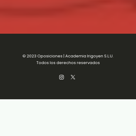
© 2023 Oposiciones | Academia Irigoyen S.L.U.
Todos los derechos reservados
Aviso Legal
MENSUALIDADES SIN
Política de Privacidad
COMPROMISO
Política de Cookies
Condiciones de venta
Accesibilidad