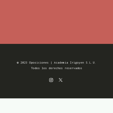
© 2023 Oposiciones | Academia Irigoyen S.L.U.
Todos los derechos reservados
Aviso Legal
MENSUALIDADES SIN
Política de Privacidad
COMPROMISO