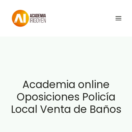
Oposiciones
Libros
Trabaja con nosotros
Academia online
Contacto
Oposiciones Policía
Preguntas Frecuentes
Local Venta de Baños
BuscaOpos 🔎
Aula virtual