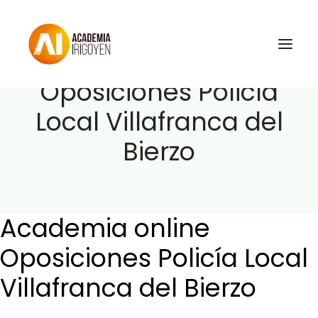
Academia online
Oposiciones Policía
Local Villafranca del
Oposiciones
Bierzo
Libros
Trabaja con nosotros
Contacto
Academia online
Preguntas Frecuentes
Oposiciones Policía Local
Villafranca del Bierzo
BuscaOpos 🔎
Aula virtual