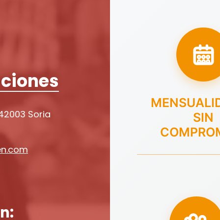
ciones
MENSUALI
 42003 Soria
SIN
COMPRO
en.com
n: