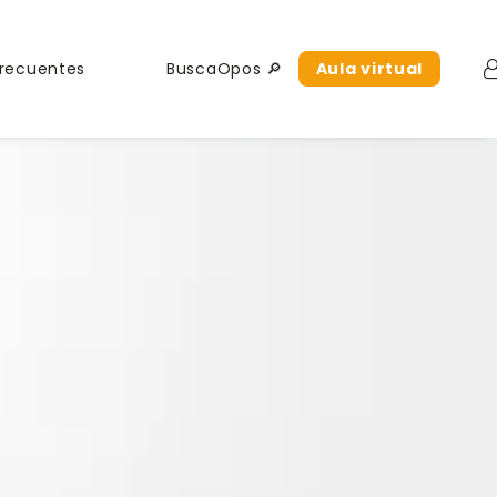
Frecuentes
BuscaOpos 🔎
Aula virtual