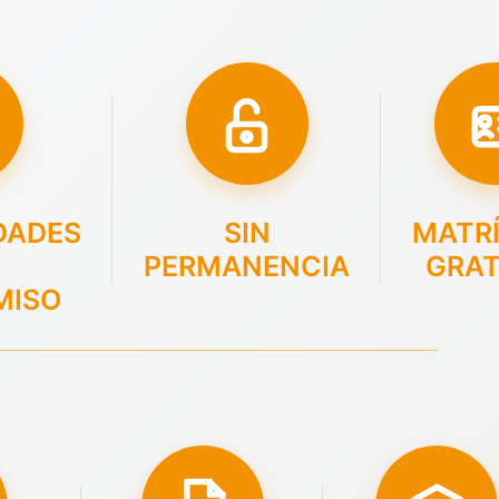
DADES
SIN
MATR
PERMANENCIA
GRAT
MISO