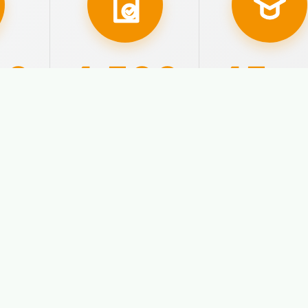
00
4.500
45
año
ados
Aprobados con
Nuestra
plaza
experiencia