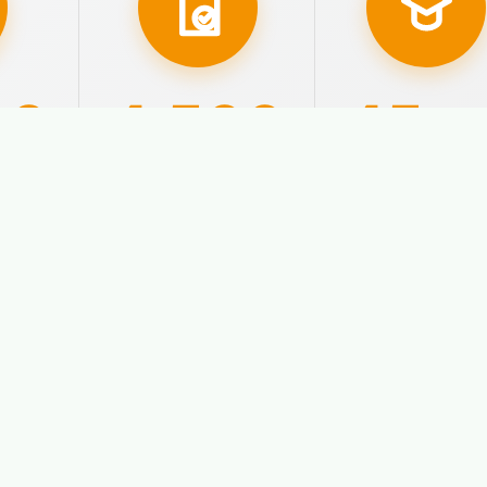
00
4.500
45
año
ados
Aprobados con
Nuestra
plaza
experiencia