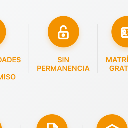
DADES
SIN
MATR
PERMANENCIA
GRAT
MISO