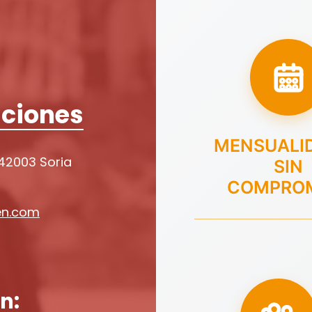
ciones
MENSUALI
 42003 Soria
SIN
COMPRO
en.com
n: