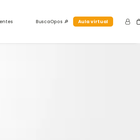
uentes
BuscaOpos 🔎
Aula virtual