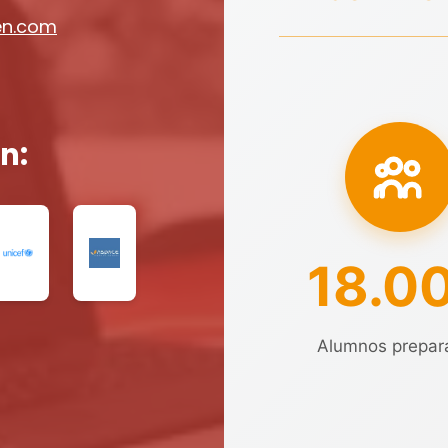
en.com
n:
18.0
Alumnos prepar