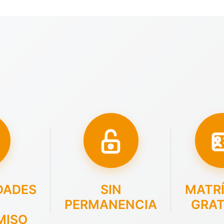
DADES
SIN
MATR
PERMANENCIA
GRAT
MISO