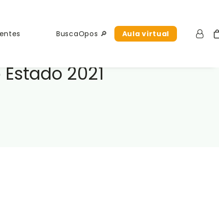
uentes
BuscaOpos 🔎
Aula virtual
 Estado 2021