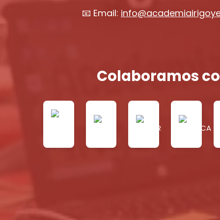
📧 Email:
info@academiairigoy
Colaboramos co