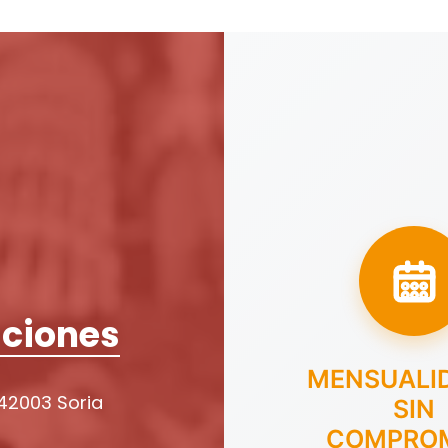
ciones
MENSUALI
 42003 Soria
SIN
COMPRO