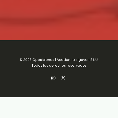
© 2023 Oposiciones | Academia Irigoyen S.L.U.
Todos los derechos reservados
Aviso Legal
MENSUALIDADES SIN
Política de Privacidad
COMPROMISO
Política de Cookies