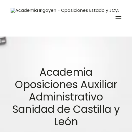
Oposiciones
Libros
Academia
Trabaja con nosotros
Oposiciones Auxiliar
Contacto
Administrativo
Preguntas Frecuentes
Sanidad de Castilla y
BuscaOpos 🔎
León
Aula virtual