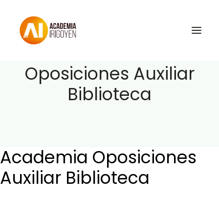
Academia
Oposiciones Auxiliar
Biblioteca
Oposiciones
Libros
Trabaja con nosotros
Contacto
Academia Oposiciones
Preguntas Frecuentes
Auxiliar Biblioteca
BuscaOpos 🔎
Aula virtual