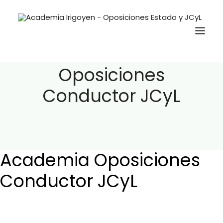
Academia
Oposiciones
Conductor JCyL
Oposiciones
Libros
Trabaja con nosotros
Contacto
Academia Oposiciones
Preguntas Frecuentes
Conductor JCyL
BuscaOpos 🔎
Aula virtual