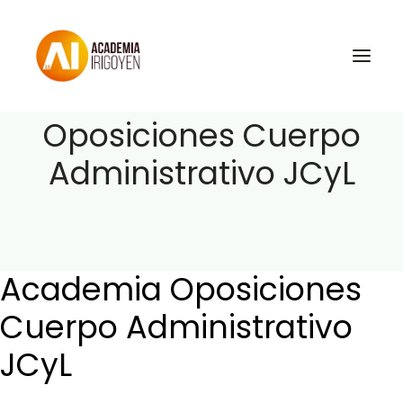
Academia
Oposiciones Cuerpo
Administrativo JCyL
Oposiciones
Libros
Trabaja con nosotros
Contacto
Academia Oposiciones
Preguntas Frecuentes
Cuerpo Administrativo
JCyL
BuscaOpos 🔎
Aula virtual