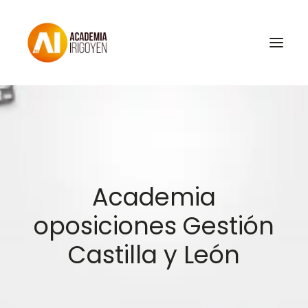
Oposiciones
Libros
Trabaja con nosotros
Academia
Contacto
oposiciones Gestión
Preguntas Frecuentes
Castilla y León
BuscaOpos 🔎
Aula virtual