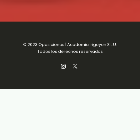
© 2023 Oposiciones | Academia Irigoyen S.L.U.
Todos los derechos reservados
Aviso Legal
MENSUALIDADES SIN
Política de Privacidad
COMPROMISO
Política de Cookies
Condiciones de venta
Accesibilidad