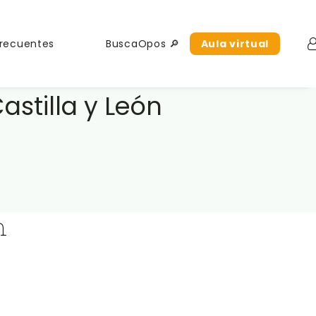
Frecuentes
BuscaOpos 🔎
Aula virtual
stilla y León
n