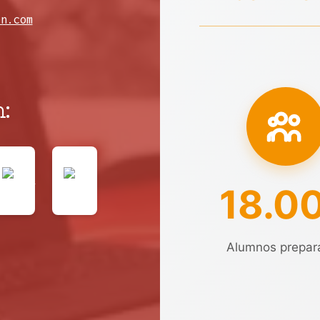
en.com
:
18.0
Alumnos prepar