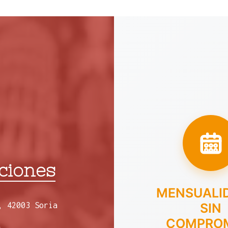
ciones
MENSUALI
, 42003 Soria
SIN
COMPRO
8