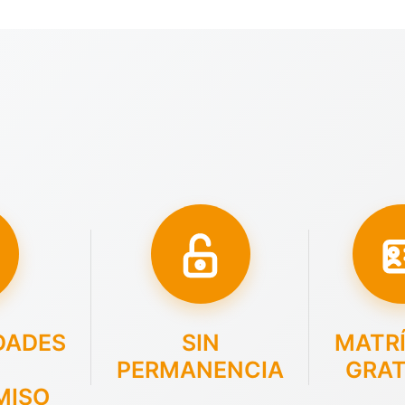
DADES
SIN
MATR
PERMANENCIA
GRAT
MISO