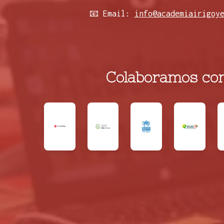
📧 Email:
info@academiairigoy
Colaboramos con