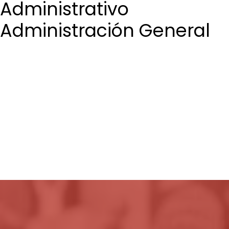
Administrativo
Administración General
Login / Register
Cart