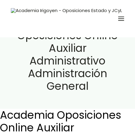
Academia
Oposiciones Online
Auxiliar
Oposiciones
Administrativo
Libros
Administración
Trabaja con nosotros
General
Contacto
Preguntas Frecuentes
Academia Oposiciones
BuscaOpos 🔎
Online Auxiliar
Aula virtual