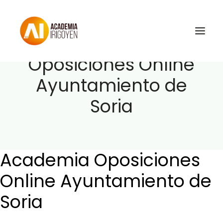
Academia
Oposiciones Online
Ayuntamiento de
Oposiciones
Soria
Libros
Trabaja con nosotros
Contacto
Academia Oposiciones
Preguntas Frecuentes
Online Ayuntamiento de
Soria
BuscaOpos 🔎
Aula virtual