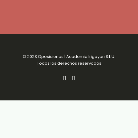
© 2023 Oposiciones | Academia Irigoyen S.L.U.
Todos los derechos reservados
Aviso Legal
MENSUALIDADES SIN
Política de Privacidad
COMPROMISO
Política de Cookies
Condiciones de venta
Accesibilidad