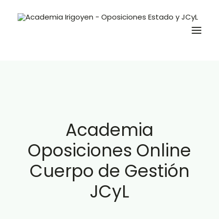
Oposiciones
Libros
Trabaja con nosotros
Academia
Contacto
Oposiciones Online
Preguntas Frecuentes
Cuerpo de Gestión
JCyL
BuscaOpos 🔎
Aula virtual