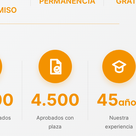
PERMANENCIA
GRAT
MISO
00
4.500
45
año
ados
Aprobados con
Nuestra
plaza
experiencia