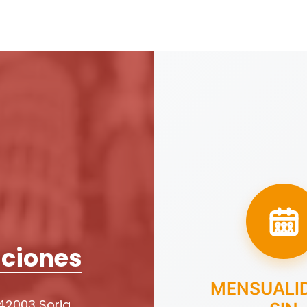
ciones
MENSUALI
 42003 Soria