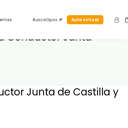
uentes
BuscaOpos 🔎
Aula virtual
ra Conductor Junta
ctor Junta de Castilla y