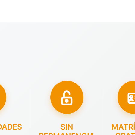
DADES
SIN
MATR