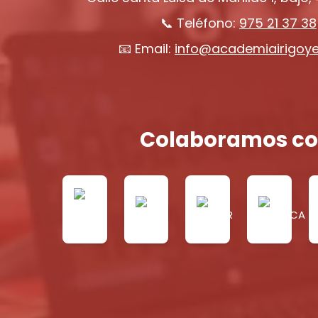
📞 Teléfono:
975 21 37 38
📧 Email:
info@academiairigoy
Colaboramos co