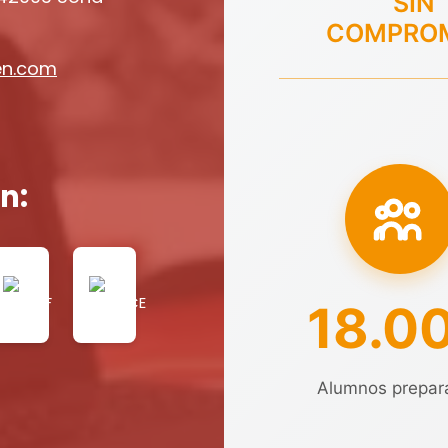
SIN
COMPRO
en.com
n:
18.0
Alumnos prepar