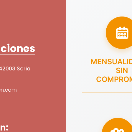
ciones
MENSUALI
 42003 Soria
SIN
COMPRO
en.com
n: