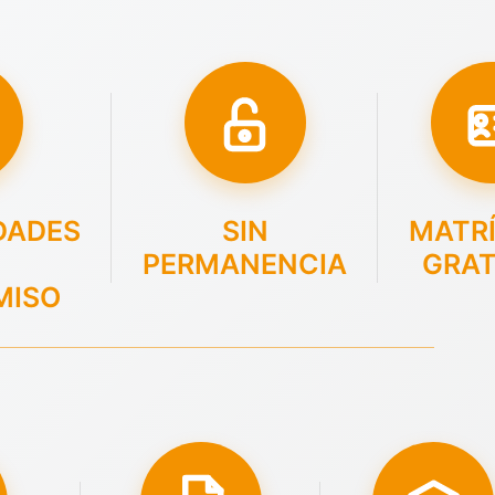
DADES
SIN
MATR
PERMANENCIA
GRAT
MISO