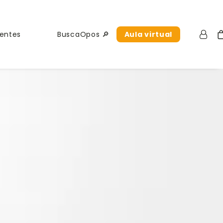
uentes
BuscaOpos 🔎
Aula virtual