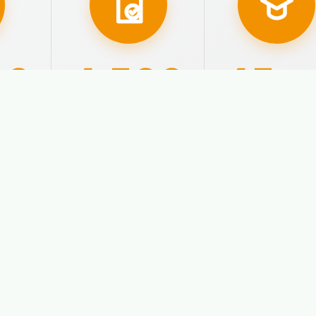
00
4.500
45
año
ados
Aprobados con
Nuestra
plaza
experiencia