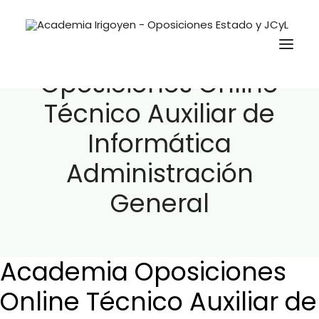
Academia
Oposiciones Online
Técnico Auxiliar de
Oposiciones
Informática
Libros
Administración
Trabaja con nosotros
General
Contacto
Preguntas Frecuentes
Academia Oposiciones
BuscaOpos 🔎
Online Técnico Auxiliar de
Aula virtual