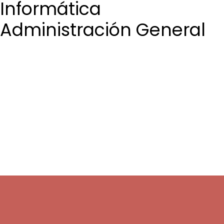
Informática
Administración General
Login / Register
Cart