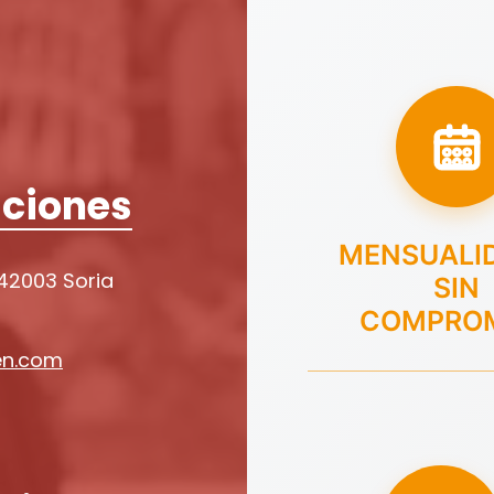
ciones
MENSUALI
 42003 Soria
SIN
COMPRO
en.com