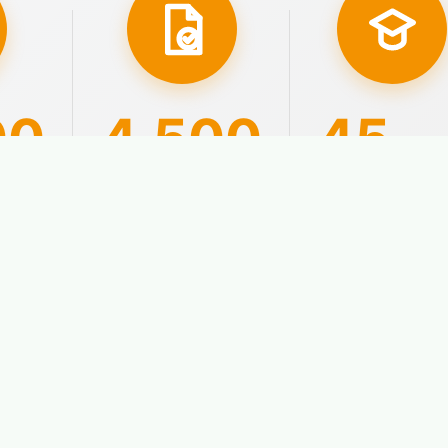
00
4.500
45
año
ados
Aprobados con
Nuestra
plaza
experiencia