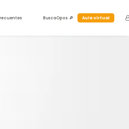
Frecuentes
BuscaOpos 🔎
Aula virtual