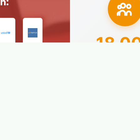
n:
18.0
Alumnos prepar