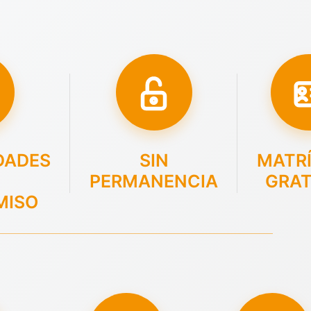
DADES
SIN
MATR
PERMANENCIA
GRAT
MISO