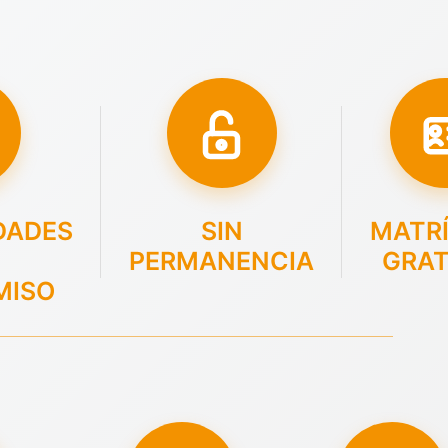
DADES
SIN
MATR
PERMANENCIA
GRAT
MISO