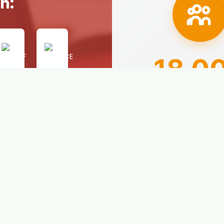
n:
18.0
Alumnos prepar