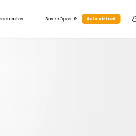
Frecuentes
BuscaOpos 🔎
Aula virtual