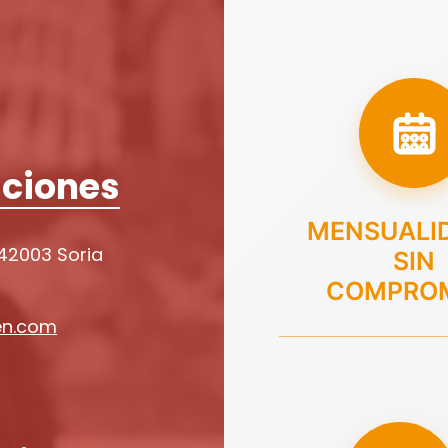
ciones
MENSUALI
 42003 Soria
SIN
COMPRO
en.com