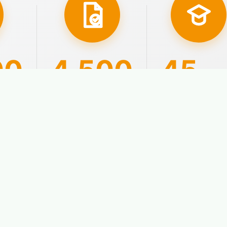
00
4.500
45
año
ados
Aprobados con
Nuestra
plaza
experiencia