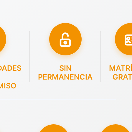
DADES
SIN
MATR
PERMANENCIA
GRAT
MISO