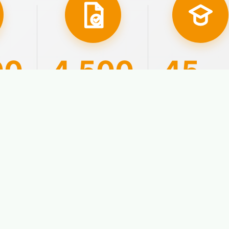
00
4.500
45
año
ados
Aprobados con
Nuestra
plaza
experiencia