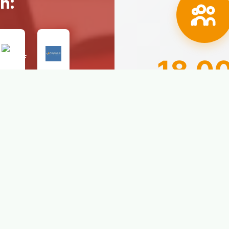
n:
18.0
Alumnos prepar