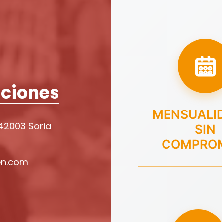
ciones
MENSUALI
 42003 Soria
SIN
COMPRO
en.com