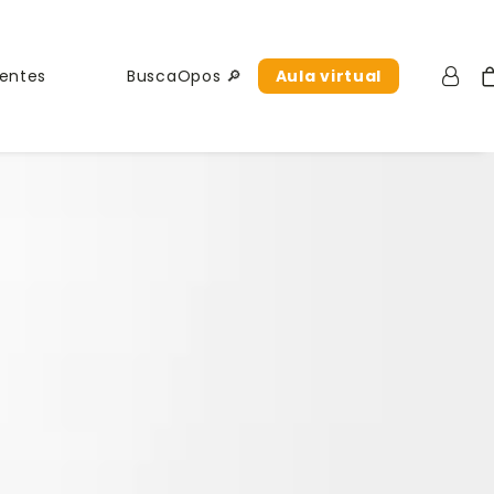
uentes
BuscaOpos 🔎
Aula virtual