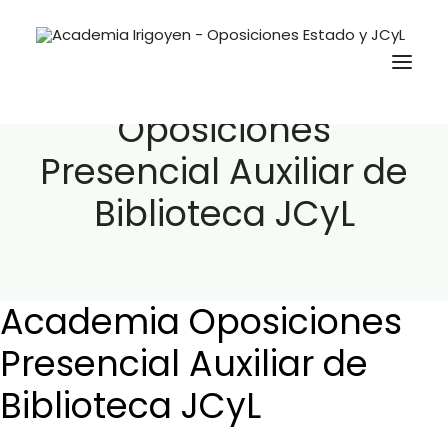
Academia
Oposiciones
Presencial Auxiliar de
Oposiciones
Biblioteca JCyL
Libros
Trabaja con nosotros
Contacto
Academia Oposiciones
Preguntas Frecuentes
Presencial Auxiliar de
Biblioteca JCyL
BuscaOpos 🔎
Aula virtual