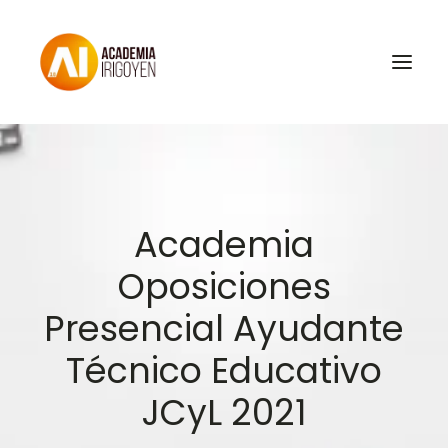
Oposiciones
Libros
Academia
Trabaja con nosotros
Oposiciones
Contacto
Presencial Ayudante
Preguntas Frecuentes
Técnico Educativo
BuscaOpos 🔎
JCyL 2021
Aula virtual