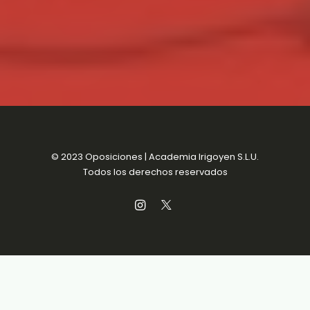
© 2023 Oposiciones | Academia Irigoyen S.L.U.
Todos los derechos reservados
Aviso Legal
MENSUALIDADES SIN
Política de Privacidad
COMPROMISO
Política de Cookies