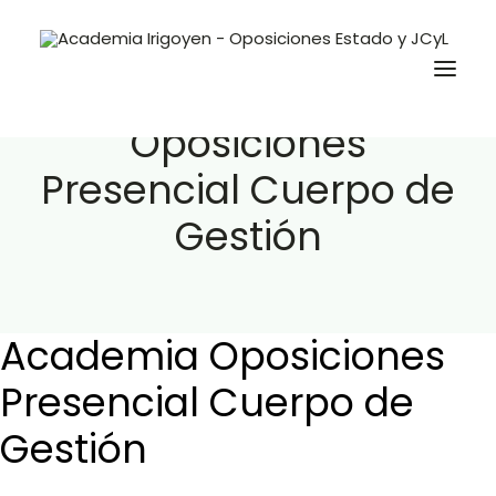
Academia
Oposiciones
Presencial Cuerpo de
Oposiciones
Gestión
Libros
Trabaja con nosotros
Contacto
Academia Oposiciones
Preguntas Frecuentes
Presencial Cuerpo de
Gestión
BuscaOpos 🔎
Aula virtual