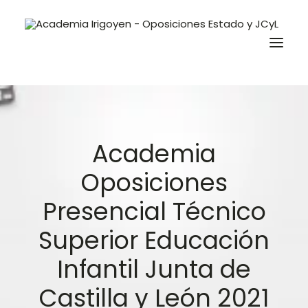
Oposiciones
Academia
Libros
Trabaja con nosotros
Oposiciones
Contacto
Presencial Técnico
Preguntas Frecuentes
Superior Educación
Infantil Junta de
BuscaOpos 🔎
Castilla y León 2021
Aula virtual