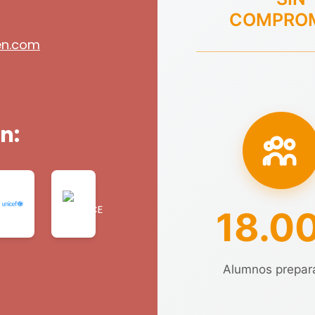
COMPRO
en.com
n:
18.0
Alumnos prepar