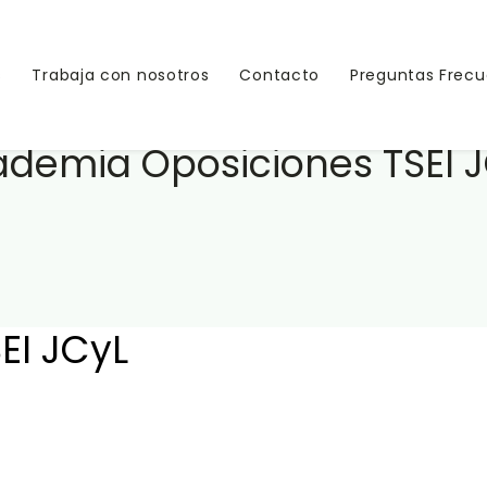
s
Trabaja con nosotros
Contacto
Preguntas Frec
demia Oposiciones TSEI 
EI JCyL