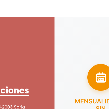
ciones
MENSUALI
 42003 Soria
SIN