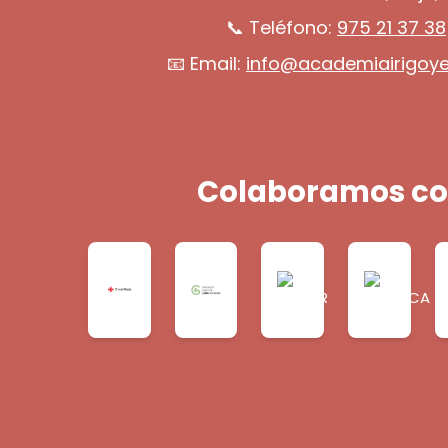
📞 Teléfono:
975 21 37 38
📧 Email:
info@academiairigoy
Colaboramos co