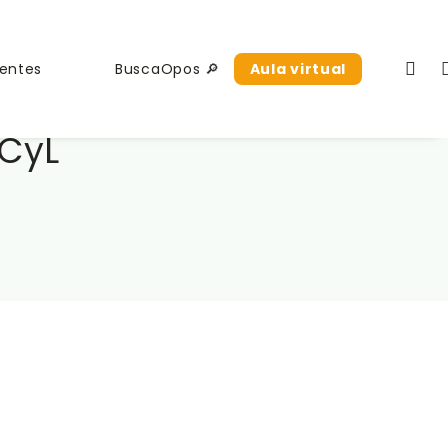
uentes
BuscaOpos 🔎
Aula virtual
JCyL