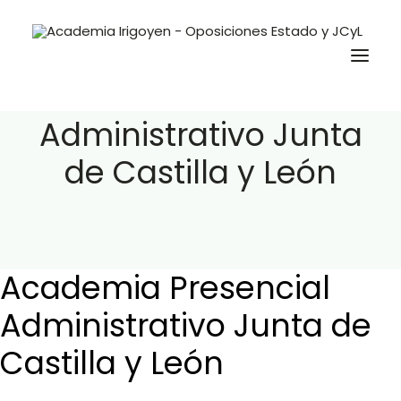
Academia Presencial
Administrativo Junta
de Castilla y León
Oposiciones
Libros
Trabaja con nosotros
Contacto
Academia Presencial
Preguntas Frecuentes
Administrativo Junta de
Castilla y León
BuscaOpos 🔎
Aula virtual