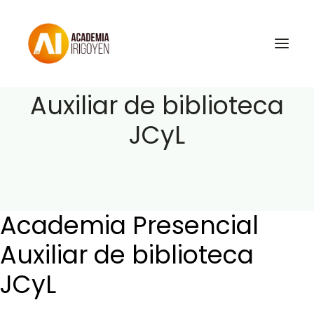
Academia Presencial
Auxiliar de biblioteca
JCyL
Oposiciones
Libros
Trabaja con nosotros
Contacto
Academia Presencial
Preguntas Frecuentes
Auxiliar de biblioteca
JCyL
BuscaOpos 🔎
Aula virtual