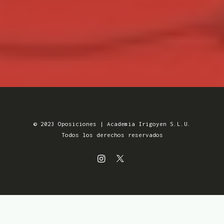
© 2023 Oposiciones | Academia Irigoyen S.L.U.
Todos los derechos reservados
Aviso Legal
MENSUALIDADES SIN
Política de Privacidad
COMPROMISO